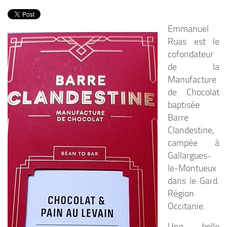
PRODUITS
RECETTES
Emmanuel
Ruas est le
Entrées
cofondateur
Plats
de la
Desserts
Manufacture
Sauces
de Chocolat
baptisée
Barre
Clandestine,
campée à
Gallargues-
le-Montueux
dans le Gard.
Région
Occitanie.
Une belle