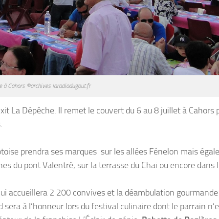
e à Cahors ©archives laradiodugout.fr
it La Dépêche. Il remet le couvert du 6 au 8 juillet à Cahors 
.
e lotoise prendra ses marques sur les allées Fénelon mais éga
hes du pont Valentré, sur la terrasse du Chai ou encore dans l
qui accueillera 2 200 convives et la déambulation gourmande
sera à l’honneur lors du festival culinaire dont le parrain n’e