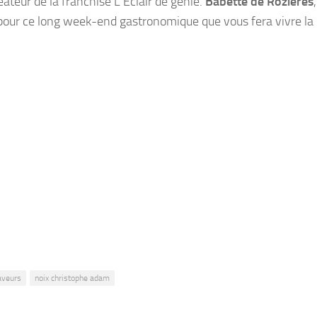
réateur de la franchise L’Éclair de génie.
Babette de Rozières
ur pour ce long week-end gastronomique que vous fera vivre la
aveurs
noix christophe adam