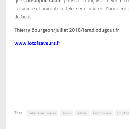
que
Christophe Adam
, pâtissier français et célèbre c
cuisinière et animatrice télé, sera l’invitée d’honne
du Goût.
Thierry Bourgeon/juillet 2018/laradiodugout.fr
www.lotofsaveurs.fr
Tags:
babette de rozières
cahors
festival
Gastronomie
Lot of S