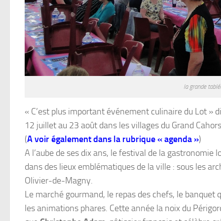
la grande tablé
« C’est plus important événement culinaire du Lot » dix
12 juillet au 23 août dans les villages du Grand Cahors
(
A voir également dans la rubrique « agenda »
)
A l’aube de ses dix ans, le festival de la gastronomi
dans des lieux emblématiques de la ville : sous les arc
Olivier-de-Magny.
Le marché gourmand, le repas des chefs, le banquet 
les animations phares. Cette année la noix du Périgord 