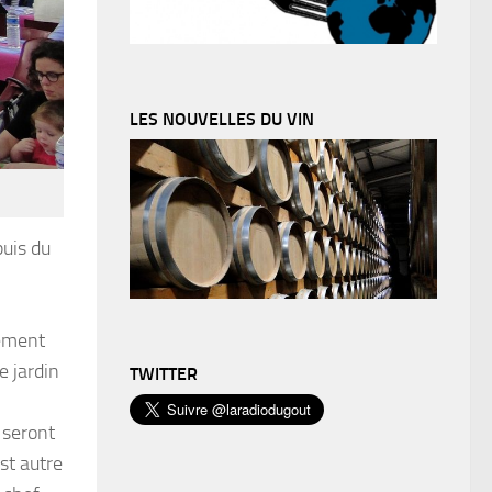
LES NOUVELLES DU VIN
puis du
lement
e jardin
TWITTER
 seront
st autre