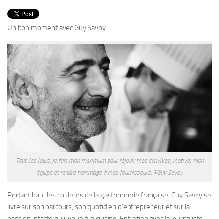
PRODUITS
RECETTES
Un bon moment avec Guy Savoy
Entrées
Plats
Desserts
Sauces
Tous les jours, je fais mon maximum pour réjouir mes convives, motiver mon
équipe et rendre hommage à mes fournisseurs. ©Guy Savoy
Portant haut les couleurs de la gastronomie française, Guy Savoy se
livre sur son parcours, son quotidien d’entrepreneur et sur la
passion intacte qu’il voue à la cuisine. Entretien avec la journaliste