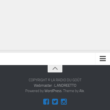
À propos
Contact
COPYRIGHT © LA RADIO DU GOÛT
Webmaster : L.ANDREETTO
Powered by
WordPress
. Theme by
Alx
.