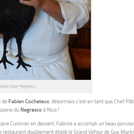
abrice Didier ©negresco
s de
Fabien Cocheteux
, désormais c’est en tant que Chef Pât
isserie du
Negresco
à Nice !
ire Cuisinier en dessert, Fabrice a accompli un beau parcou
e restaurant doublement étoilé le Grand Véfour de Guy Marti