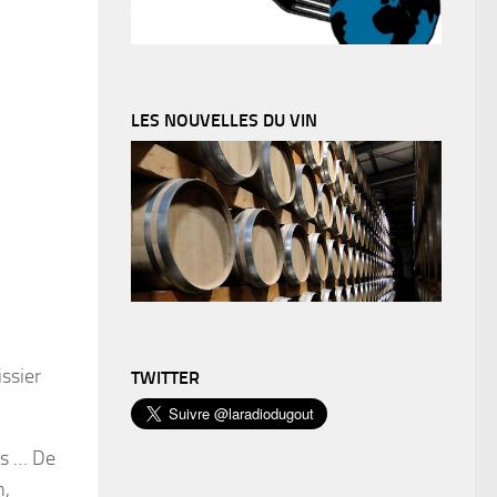
LES NOUVELLES DU VIN
issier
TWITTER
rs … De
n,