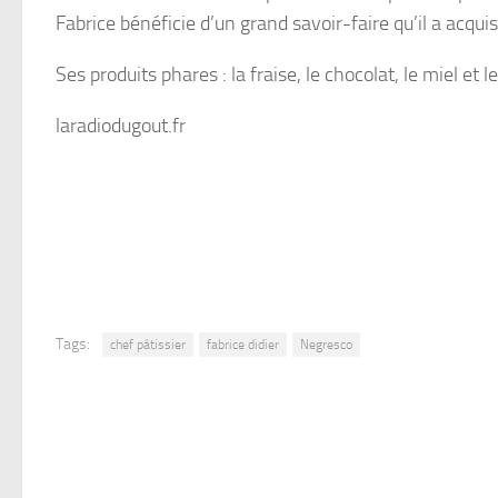
Fabrice bénéficie d’un grand savoir-faire qu’il a acqu
Ses produits phares : la fraise, le chocolat, le miel et
laradiodugout.fr
Tags:
chef pâtissier
fabrice didier
Negresco