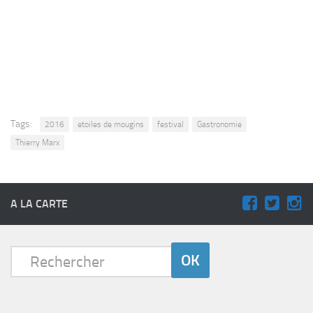
Tags:
2016
etoiles de mougins
festival
Gastronomie
Thierry Marx
A LA CARTE