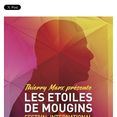
PRODUITS
RECETTES
Entrées
Plats
Desserts
Sauces