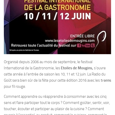
Organisé depuis 2006 au mois de septembre, le festival
International de la Gastronomie, les
Etoiles de Mougins,
s’ouvre
cette année à l’entrée de saison les 10, 11 et 12 juin. La Radio du
Goût sera bien sûr de la fête pour cette édition 2016 avec les
5 sens
pour fil rouge.
Comment apprendre ou réapprendre à consommer avec les cinq
sens et faire participer tout le corps ? Comment goûter, sentir, voir,
toucher, écouter et participer au plaisir de la cuisine ? Comment