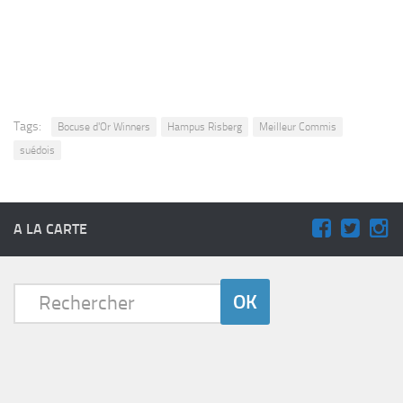
Tags:
Bocuse d'Or Winners
Hampus Risberg
Meilleur Commis
suédois
A LA CARTE