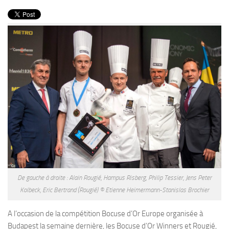
PRODUITS
RECETTES
Entrées
Plats
Desserts
Sauces
De gauche à droite : Alain Rougié, Hampus Risberg, Philip Tessier, Jens Peter
Kolbeck, Eric Bertrand (Rougié) © Etienne Heimermann-Stanislas Brochier
A l’occasion de la compétition Bocuse d’Or Europe organisée à
Budapest la semaine dernière, les Bocuse d’Or Winners et Rougié,