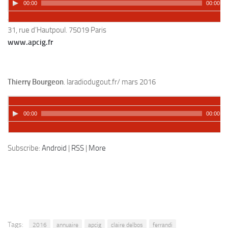
00:00
00:00
APCIG
31, rue d’Hautpoul. 75019 Paris
www.apcig.fr
Thierry Bourgeon
. laradiodugout.fr/ mars 2016
00:00
00:00
Podcast:
Lire dans une autre fenêtre
|
Télécharger
Subscribe:
Android
|
RSS
|
More
Tags:
2016
annuaire
apcig
claire delbos
ferrandi