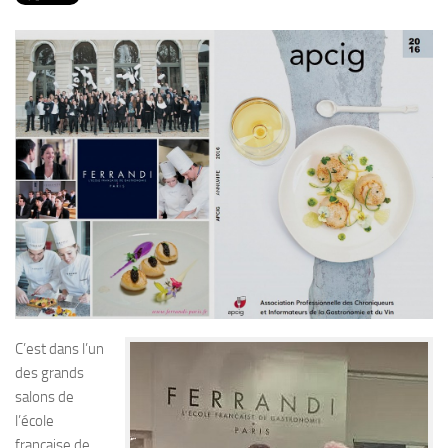
PRODUITS
RECETTES
Entrées
Plats
Desserts
Sauces
C’est dans l’un
des grands
salons de
l’école
française de