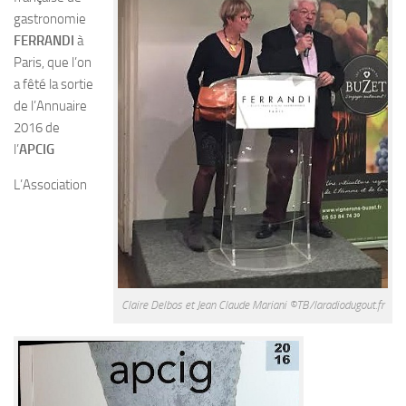
gastronomie
FERRANDI
à
Paris, que l’on
a fêté la sortie
de l’Annuaire
2016 de
l’
APCIG
L’Association
Claire Delbos et Jean Claude Mariani ©TB/laradiodugout.fr