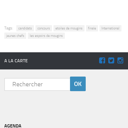
Tags:
candidats
concours
etoiles de mougins
finale
International
jeunes chefs
les espoirs de mougins
A LA CARTE
AGENDA