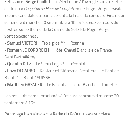
Fetisson
et
Serge Chollet
– a sélectionné à l’aveugle sur la recette
écrite du «
Poupeton de Fleur de Courgette
» de Roger Vergé revisité ,
les cinq candidats qui participeront à la finale du concours. Finale qui
se tiendra dimanche 20 septembre à 10h à l’espace concours du
Festival sur le thème de la Cuisine du Soleil de Roger Vergé.
Sont sélectionnés :
•
Samuel VICTORI
– Trois gros *** – Roanne
•
Romain LE CORDROCH
– Hôtel Cheval Blanc Isle de France –
Saint Barthélémy
•
Quentin DIEZ
– Le Vieux Logis * – Trémolat
•
Enzo DI GARBO
– Restaurant Stéphane Decotterd- Le Pont de
Brent ** – Brent / SUISSE
•
Matthieu GASMIER
– Le Faventia – Terre Blanche – Tourette
Les résultats seront proclamés à l’espace concours dimanche 20
septembre à 16h.
Reportage bien sûr avec
la Radio du Goût
qui sera sur place.