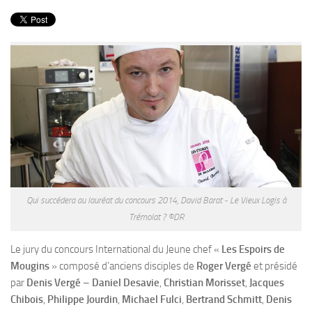
PRODUITS
RECETTES
Entrées
Plats
Desserts
Sauces
Qui succédera au lauréat du concours 2014, David Barat - Le Vieux Logis à
Trémolat ? ©DR
Le jury du concours International du Jeune chef «
Les Espoirs de
Mougins
» composé d’anciens disciples de
Roger Vergé
et présidé
par
Denis Vergé
–
Daniel Desavie
,
Christian Morisset
,
Jacques
Chibois
,
Philippe Jourdin
,
Michael Fulci
,
Bertrand Schmitt
,
Denis