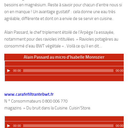
besoins en magnésium. Reste à savoir pour chacun d’entre nous si
on en manque ! Un avantage gustatif : cela donne une eau très
agréable, différente et dont on a envie de se servir en cuisine.
Alain Passard, le chef triplement étoilé de l’Arpège l’a essayée,
notamment pour des ravioles intitulées » Ravioles potagères au
consommé d’eau BWT végétale « . Voilà ce qu’il en dit…
Alain Passard au micro d’Isabelle Monrozier
00:00
00:00
www.carafefiltrantebwt.fr
N ° Consommateurs 0 800 006 770
magazins » Du bruit dans la Cuisine. Cuisin’Store.
00:00
00:00