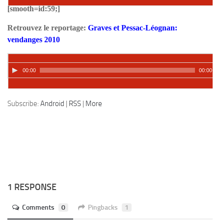
[smooth=id:59;]
Retrouvez le reportage:
Graves et Pessac-Léognan:
vendanges 2010
00:00
00:00
Podcast:
Lire dans une autre fenêtre
|
Télécharger
Subscribe:
Android
|
RSS
|
More
1 RESPONSE
Comments
0
Pingbacks
1