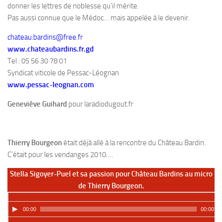
donner les lettres de noblesse qu’il mérite.
Pas aussi connue que le Médoc… mais appelée à le devenir.
chateau.bardins@free.fr
www.chateaubardins.fr.gd
Tel : 05 56 30 78 01
Syndicat viticole de Pessac-Léognan
www.pessac-leognan.com
Geneviève Guihard
pour laradiodugout.fr
Thierry Bourgeon
était déjà allé à la rencontre du Château Bardin.
C’était pour les vendanges 2010….
Stella Sigoyer-Puel et sa passion pour Château Bardins au micro
de Thierry Bourgeon.
00:00
00:00