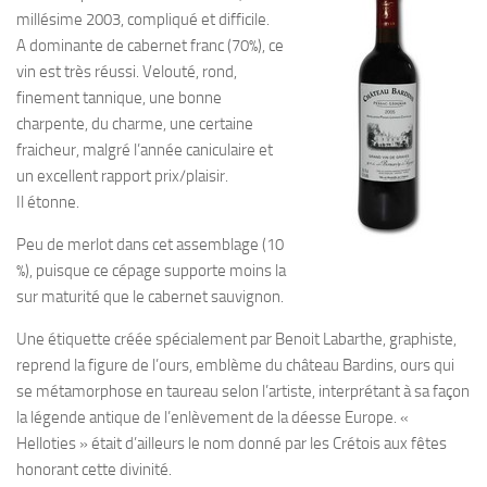
millésime 2003, compliqué et difficile.
A dominante de cabernet franc (70%), ce
vin est très réussi. Velouté, rond,
finement tannique, une bonne
charpente, du charme, une certaine
fraicheur, malgré l’année caniculaire et
un excellent rapport prix/plaisir.
Il étonne.
Peu de merlot dans cet assemblage (10
%), puisque ce cépage supporte moins la
sur maturité que le cabernet sauvignon.
Une étiquette créée spécialement par Benoit Labarthe, graphiste,
reprend la figure de l’ours, emblème du château Bardins, ours qui
se métamorphose en taureau selon l’artiste, interprétant à sa façon
la légende antique de l’enlèvement de la déesse Europe. «
Helloties » était d’ailleurs le nom donné par les Crétois aux fêtes
honorant cette divinité.