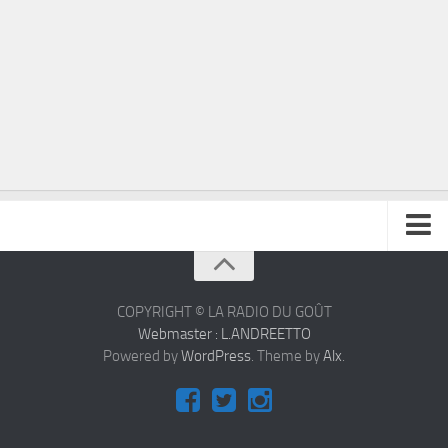
À propos
Contact
COPYRIGHT © LA RADIO DU GOÛT
Webmaster : L.ANDREETTO
Powered by
WordPress
. Theme by
Alx
.