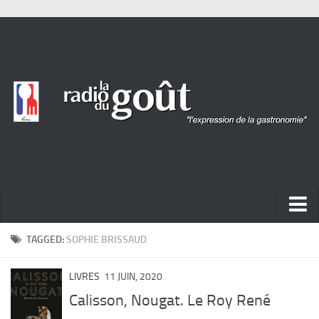
ACTUALITÉ
TAGGED:
SOPHIE BRISSAUD
REPORTAGES
LIVRES
11 JUIN, 2020
PORTRAITS
Calisson, Nougat. Le Roy René
LIVRES