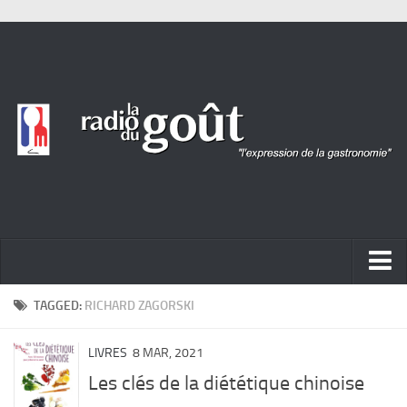
ACTUALITÉ
TAGGED:
RICHARD ZAGORSKI
REPORTAGES
LIVRES
8 MAR, 2021
PORTRAITS
Les clés de la diététique chinoise
LIVRES