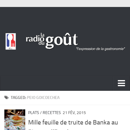
ACTUALITÉ
TAGGED:
PEIO GOICOECHEA
REPORTAGES
PLATS
/
RECETTES
21 FÉV, 2015
PORTRAITS
Mille feuille de truite de Banka au
LIVRES