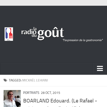
ACTUALITÉ
TAGGED:
MICKAËL LEHIANI
REPORTAGES
PORTRAITS
28 OCT, 2015
PORTRAITS
BOARLAND Edouard. (Le Rafael -
LIVRES