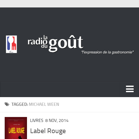
ACTUALITÉ
TAGGED:
MICHAEL WEEN
REPORTAGES
LIVRES
8 NOV, 2014
PORTRAITS
Label Rouge
LIVRES