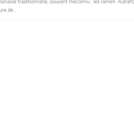
japonaise traditionnelle, souvent méconnu : les râmen. Autrefo
re de...