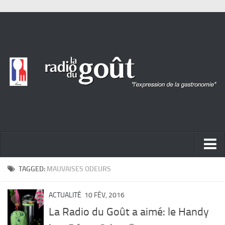
ACTUALITÉ
TAGGED:
MAUVAISES ODEURS
REPORTAGES
ACTUALITÉ
10 FÉV, 2016
PORTRAITS
La Radio du Goût a aimé: le Handy
LIVRES