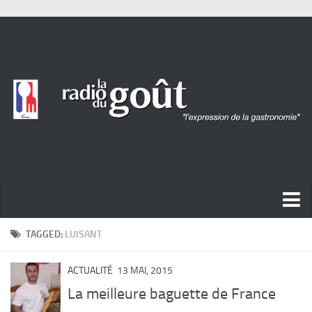
ACTUALITÉ
TAGGED:
LUISANT
REPORTAGES
ACTUALITÉ
13 MAI, 2015
PORTRAITS
La meilleure baguette de France
LIVRES