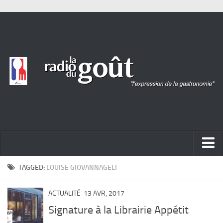
ACTUALITÉ
TAGGED:
LOUISE GIOVANNAGELI
REPORTAGES
ACTUALITÉ
13 AVR, 2017
PORTRAITS
Signature à la Librairie Appétit
LIVRES