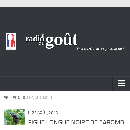
ACTUALITÉ
TAGGED:
LONGUE NOIRE
REPORTAGES
F
27 AOÛT, 2013
PORTRAITS
FIGUE LONGUE NOIRE DE CAROMB
LIVRES