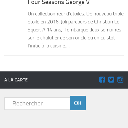
Four Seasons George V
PRODUITS
Un collectionneur d’étoiles. De nouveau triple
RECETTES
étoilé en 2016. Joli parcours de Christian Le
Squer. A 14 ans, il embarque deux semaines
Entrées
sur le chalutier de son oncle où un cuistot
Plats
l’initie à la cuisine....
Desserts
Sauces
A LA CARTE