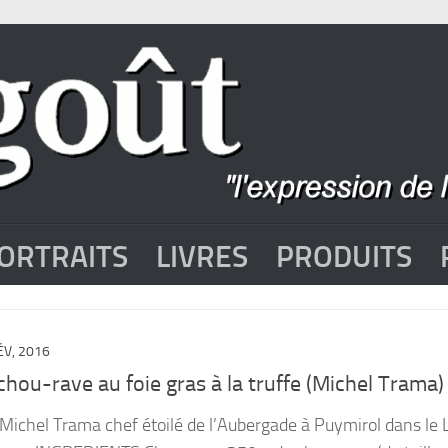
ORTRAITS
LIVRES
PRODUITS
ÉV, 2016
chou-rave au foie gras à la truffe (Michel Trama)
 Michel Trama chef étoilé de l’Aubergade à Puymirol dans le L