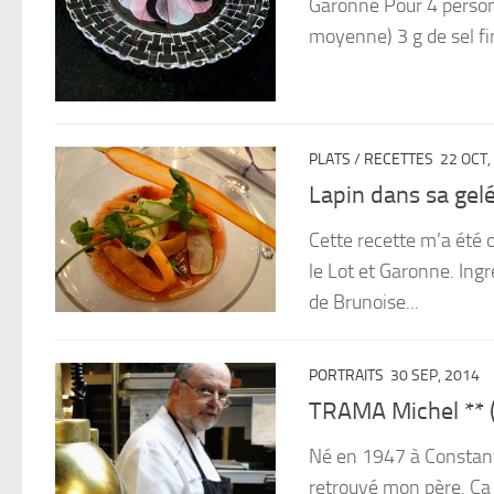
Garonne Pour 4 person
moyenne) 3 g de sel fin
PLATS
/
RECETTES
22 OCT,
Lapin dans sa gel
Cette recette m’a été 
le Lot et Garonne. Ing
de Brunoise...
PORTRAITS
30 SEP, 2014
TRAMA Michel ** 
Né en 1947 à Constanti
retrouvé mon père. Ca m