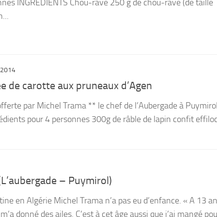
nes INGREDIENTS Chou-rave 250 g de chou-rave (de taille
...
 2014
ée de carotte aux pruneaux d’Agen
offerte par Michel Trama ** le chef de l’Aubergade à Puymiro
rédients pour 4 personnes 300g de râble de lapin confit effil
(L’aubergade – Puymirol)
ne en Algérie Michel Trama n’a pas eu d’enfance. « A 13 ans
’a donné des ailes. C’est à cet âge aussi que j’ai mangé pour 