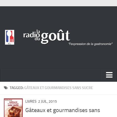
ACTUALITÉ
TAGGED:
GÂTEAUX ET GOURMANDISES SANS SUCRE
REPORTAGES
LIVRES
2 JUIL, 2015
PORTRAITS
Gâteaux et gourmandises sans
LIVRES