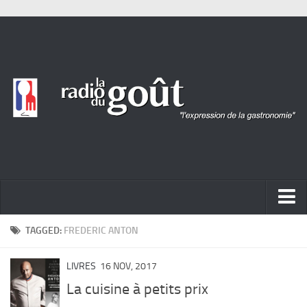
ACTUALITÉ
TAGGED:
FREDERIC ANTON
REPORTAGES
LIVRES
16 NOV, 2017
PORTRAITS
La cuisine à petits prix
LIVRES