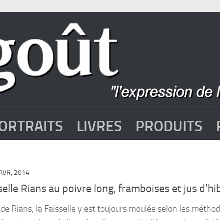
ORTRAITS
LIVRES
PRODUITS
AVR, 2014
elle Rians au poivre long, framboises et jus d’hi
e Rians, la Faisselle y est toujours moulée selon les métho