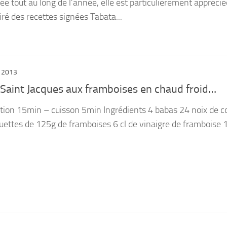
ée tout au long de l’année, elle est particulièrement appréci
piré des recettes signées Tabata...
 2013
 Saint Jacques aux framboises en chaud froid…
tion 15min – cuisson 5min Ingrédients 4 babas 24 noix de co
uettes de 125g de framboises 6 cl de vinaigre de framboise 