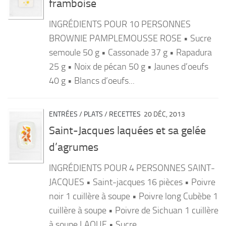
framboise
PRODUITS
INGRÉDIENTS POUR 10 PERSONNES
RECETTES
BROWNIE PAMPLEMOUSSE ROSE • Sucre
semoule 50 g • Cassonade 37 g • Rapadura
Entrées
25 g • Noix de pécan 50 g • Jaunes d’oeufs
Plats
40 g • Blancs d’oeufs...
Desserts
Sauces
ENTRÉES
/
PLATS
/
RECETTES
20 DÉC, 2013
Saint-Jacques laquées et sa gelée
d’agrumes
INGRÉDIENTS POUR 4 PERSONNES SAINT-
JACQUES • Saint-jacques 16 pièces • Poivre
noir 1 cuillère à soupe • Poivre long Cubèbe 1
cuillère à soupe • Poivre de Sichuan 1 cuillère
à soupe LAQUE • Sucre...