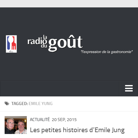
ACTUALITÉ
TAGGED:
EMILE YUNG
REPORTAGES
ACTUALITÉ
20 SEP, 2015
PORTRAITS
Les petites histoires d’Emile Jung
LIVRES