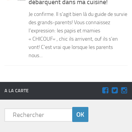
débarquent dans ma cuisine!
PRODUITS
Je confirme. Il s’agit bien là du guide de survie
RECETTES
des grands-parents! Vous connaissez
l’expression: les papis et mamies
Entrées
« CHICOUF« , chic ils arrivent, ouf ils s’en
Plats
vont! C’est vrai que lorsque les parents
Desserts
nous...
Sauces
A LA CARTE