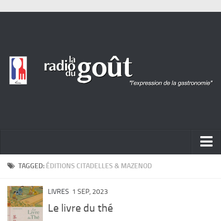
ACTUALITÉ
TAGGED:
ÉDITIONS CITADELLES & MAZENOD
REPORTAGES
LIVRES
1 SEP, 2023
PORTRAITS
Le livre du thé
LIVRES