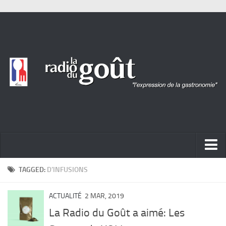
ACTUALITÉ
TAGGED:
D’INFUSIONS
REPORTAGES
ACTUALITÉ
2 MAR, 2019
PORTRAITS
La Radio du Goût a aimé: Les
LIVRES