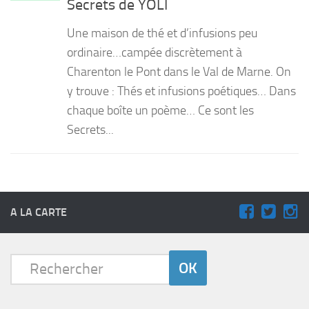
Secrets de YOLI
PRODUITS
Une maison de thé et d’infusions peu
RECETTES
ordinaire…campée discrètement à
Charenton le Pont dans le Val de Marne. On
Entrées
y trouve : Thés et infusions poétiques… Dans
Plats
chaque boîte un poème… Ce sont les
Desserts
Secrets...
Sauces
A LA CARTE