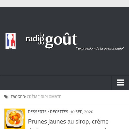
ACTUALITÉ
TAGGED:
CRÈME DIPLOMATE
REPORTAGES
DESSERTS
/
RECETTES
10 SEP, 2020
PORTRAITS
Prunes jaunes au sirop, crème
LIVRES