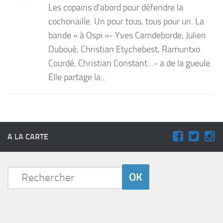
Les copains d’abord pour défendre la
PRODUITS
cochonaille. Un pour tous, tous pour un. La
bande « à Ospi »- Yves Camdeborde, Julien
RECETTES
Duboué, Christian Etychebest, Ramuntxo
Entrées
Courdé, Christian Constant…- a de la gueule.
Plats
Elle partage la...
Desserts
Sauces
A LA CARTE