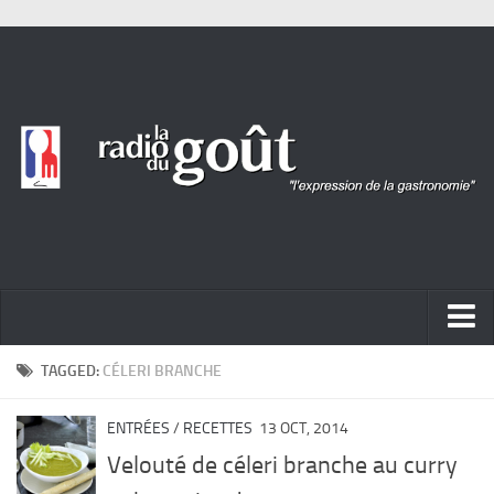
ACTUALITÉ
TAGGED:
CÉLERI BRANCHE
REPORTAGES
ENTRÉES
/
RECETTES
13 OCT, 2014
PORTRAITS
Velouté de céleri branche au curry
LIVRES