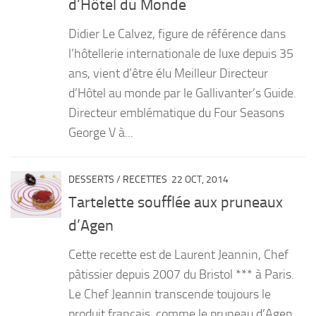
d’Hôtel du Monde
PRODUITS
Didier Le Calvez, figure de référence dans
RECETTES
l’hôtellerie internationale de luxe depuis 35
ans, vient d’être élu Meilleur Directeur
Entrées
d’Hôtel au monde par le Gallivanter’s Guide.
Plats
Directeur emblématique du Four Seasons
Desserts
George V à...
Sauces
DESSERTS
/
RECETTES
22 OCT, 2014
Tartelette soufflée aux pruneaux
d’Agen
Cette recette est de Laurent Jeannin, Chef
pâtissier depuis 2007 du Bristol *** à Paris.
Le Chef Jeannin transcende toujours le
produit français, comme le pruneau d’Agen,