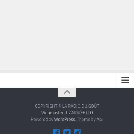
À propos
Contact
COPYRIGHT © LA RADIO DU GOÛT
Webmaster : L.ANDREETTO
Powered by
WordPress
. Theme by
Alx
.