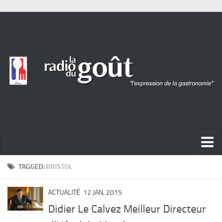
ACTUALITÉ
TAGGED:
BRISTOL
REPORTAGES
ACTUALITÉ
12 JAN, 2015
PORTRAITS
Didier Le Calvez Meilleur Directeur
LIVRES