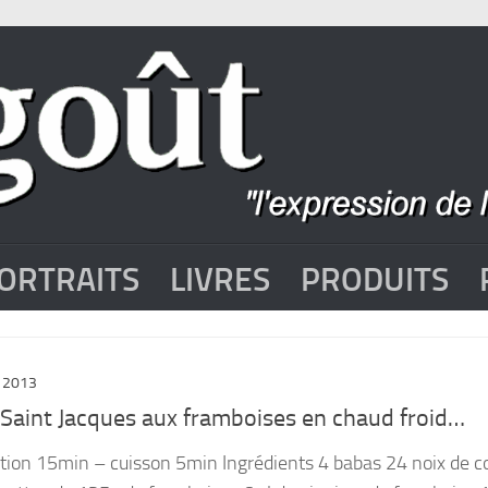
ORTRAITS
LIVRES
PRODUITS
 2013
 Saint Jacques aux framboises en chaud froid…
tion 15min – cuisson 5min Ingrédients 4 babas 24 noix de co