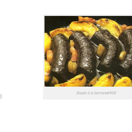
Boudin à la Normande©DR
)