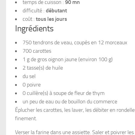
temps de cuisson :
90 mn
difficulté :
débutant
coût :
tous les jours
Ingrédients
750 tendrons de veau, coupés en 12 morceaux
700 carottes
1 g de gros oignon jaune (environ 100 g)
2 tasse(s) de huile
du sel
0 poivre
0 cuillère(s) à soupe de fleur de thym
un peu de eau ou de bouillon du commerce
Éplucher les carottes, les laver, les débiter en rondel
finement.
Verser la farine dans une assiette. Saler et poivrer le