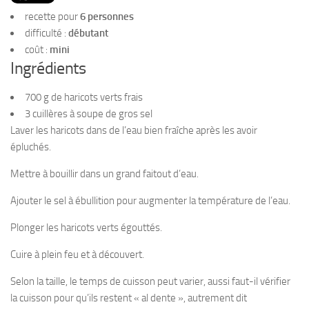
PRODUITS
recette pour
6 personnes
RECETTES
difficulté :
débutant
coût :
mini
Entrées
Ingrédients
Plats
700 g de haricots verts frais
Desserts
3 cuillères à soupe de gros sel
Sauces
Laver les haricots dans de l’eau bien fraîche après les avoir
épluchés.
Mettre à bouillir dans un grand faitout d’eau.
Ajouter le sel à ébullition pour augmenter la température de l’eau.
Plonger les haricots verts égouttés.
Cuire à plein feu et à découvert.
Selon la taille, le temps de cuisson peut varier, aussi faut-il vérifier
la cuisson pour qu’ils restent « al dente », autrement dit