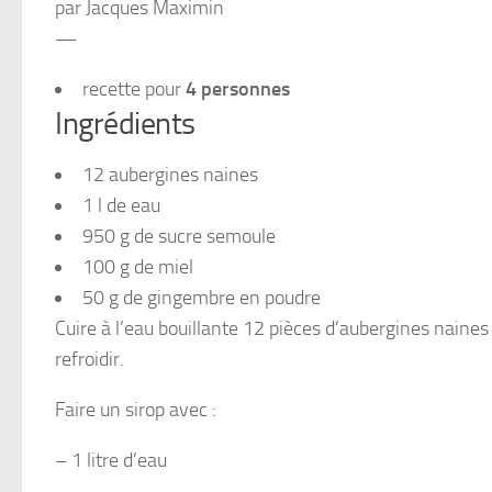
par Jacques Maximin
—
recette pour
4 personnes
Ingrédients
12 aubergines naines
1 l de eau
950 g de sucre semoule
100 g de miel
50 g de gingembre en poudre
Cuire à l’eau bouillante 12 pièces d’aubergines nain
refroidir.
Faire un sirop avec :
– 1 litre d’eau