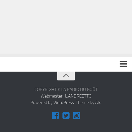
À propos
Contact
COPYRIGHT © LA RADIO DU GOÛT
Webmaster : L.ANDREETTO
Powered by
WordPress
. Theme by
Alx
.