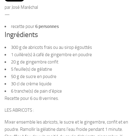
PRODUITS
par José Maréchal
RECETTES
—
Entrées
recette pour
6 personnes
Ingrédients
Plats
Desserts
300 g de abricots frais ou au sirop égouttés
1 cuillère(s) à café de gingembre en poudre
Sauces
20 g de gingembre confit
5 feuille(s) de gélatine
50 g de sucre en poudre
30 cl de crème liquide
6 tranche(s) de pain d’épice
Recette pour 6 ou 8 verrines.
LES ABRICOTS :
Mixer ensemble les abricots, le sucre et le gingembre, confit et en
poudre. Ramollir la gélatine dans l’eau froide pendant 1 minute.