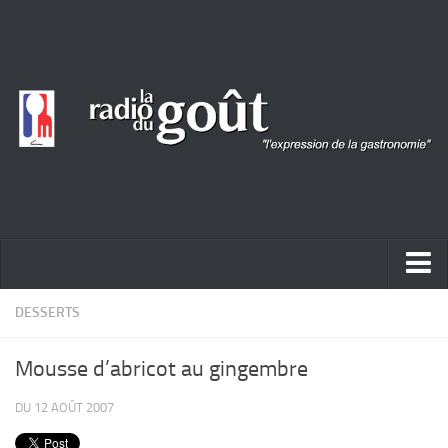
ACTUALITÉ
DESSERTS
REPORTAGES
Mousse d’abricot au gingembre
PORTRAITS
DU 12 AOÛT 2007
LIVRES