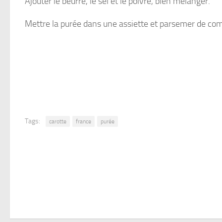
Ajouter le beurre, le sel et le poivre, bien mélanger.
Mettre la purée dans une assiette et parsemer de com
Tags:
carotte
france
purée