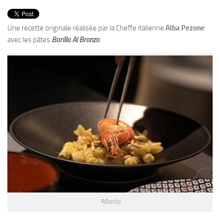
PRODUITS
RECETTES
Une recette originale réalisée par la Cheffe italienne
Alba Pezone
avec les pâtes
Entrées
Barilla Al Bronzo
Plats
Desserts
Sauces
©Barilla