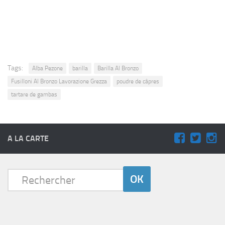
Tags:
Alba Pezone
barilla
Barilla Al Bronzo
Fusilloni Al Bronzo Lavorazione Grezza
poudre de câpres
tartare de gambas
A LA CARTE