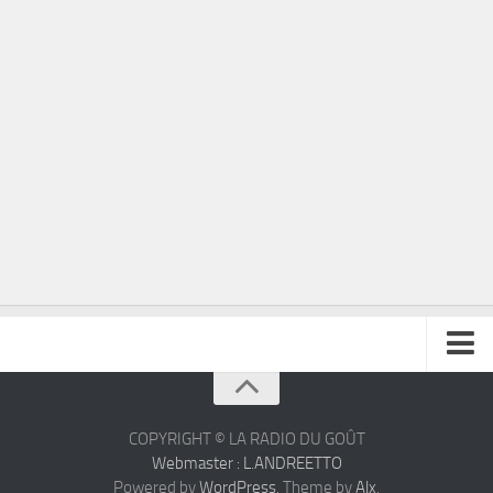
À propos
Contact
COPYRIGHT © LA RADIO DU GOÛT
Webmaster : L.ANDREETTO
Powered by
WordPress
. Theme by
Alx
.