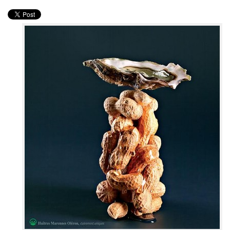
PRODUITS
RECETTES
Entrées
Plats
Desserts
Sauces