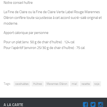
Notre conseil huître
La Fine de Claire ou la Fine de Claire Verte Label Rouge Marennes
Oléron confère toute sa justesse à cet accord sucré-salé original et
moderne.
Apport calorique par personne
Pour un plat (env. 50 g de chair d’huître) : 124 cal.
Pour l’apéritif (environ 25/30 g de chair d’huître) : 75 cal.
Tags:
cacahuètes
Huîtres
Marennes Oléron
miel
recette
soja
A LA CARTE