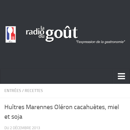
ACTUALITÉ
ENTRÉES
/
RECETTES
REPORTAGES
Huîtres Marennes Oléron cacahuètes, miel
PORTRAITS
et soja
LIVRES
DU 2 DÉCEMBRE 2013