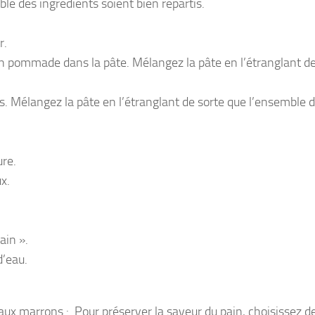
le des ingrédients soient bien répartis.
r.
en pommade dans la pâte. Mélangez la pâte en l’étranglant de
s. Mélangez la pâte en l’étranglant de sorte que l’ensemble 
ure.
x.
ain ».
d’eau.
 aux marrons : Pour préserver la saveur du pain, choisissez d