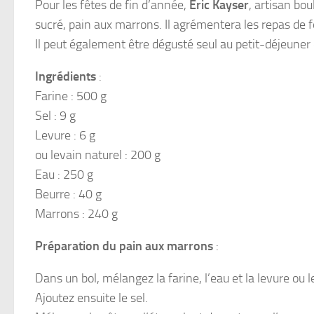
Pour les fêtes de fin d’année,
Eric Kayser
, artisan bo
sucré, pain aux marrons. Il agrémentera les repas de 
Il peut également être dégusté seul au petit-déjeuner 
Ingrédients
:
Farine : 500 g
Sel : 9 g
Levure : 6 g
ou levain naturel : 200 g
Eau : 250 g
Beurre : 40 g
Marrons : 240 g
Préparation du pain aux marrons
:
Dans un bol, mélangez la farine, l’eau et la levure ou l
Ajoutez ensuite le sel.