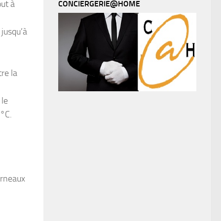
out à
CONCIERGERIE@HOME
 jusqu’à
re la
 le
0°C.
cerneaux