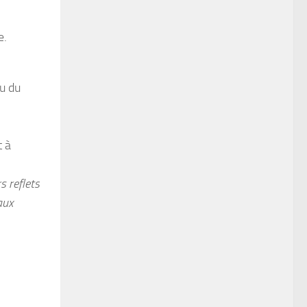
e.
ou du
t à
s reflets
aux