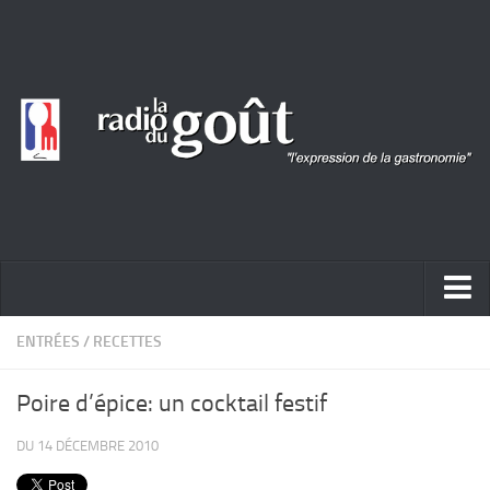
ACTUALITÉ
ENTRÉES
/
RECETTES
REPORTAGES
Poire d’épice: un cocktail festif
PORTRAITS
DU 14 DÉCEMBRE 2010
LIVRES