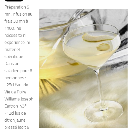
PRODUITS
Préparation 5
RECETTES
mn, infusion au
frais 30 mn à
Entrées
1h00, ne
Plats
nécessite ni
expérience, ni
Desserts
matériel
Sauces
spécifique.
Dans un
saladier pour 6
personnes :
-25cl Eau-de-
Vie de Poire
Williams Joseph
Cartron 43°
-12cl Jus de
citron jaune
pressé (soit 6