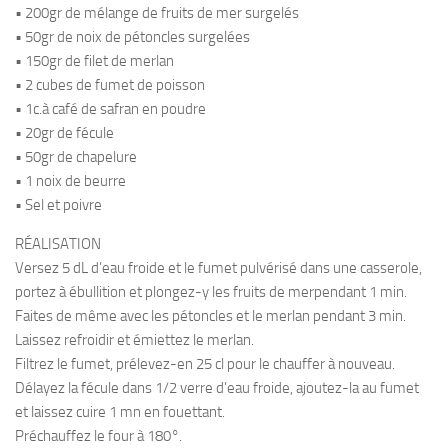
• 200gr de mélange de fruits de mer surgelés
• 50gr de noix de pétoncles surgelées
• 150gr de filet de merlan
• 2 cubes de fumet de poisson
• 1c.à café de safran en poudre
• 20gr de fécule
• 50gr de chapelure
• 1 noix de beurre
• Sel et poivre
RÉALISATION
Versez 5 dL d’eau froide et le fumet pulvérisé dans une casserole,
portez à ébullition et plongez-y les fruits de merpendant 1 min.
Faites de même avec les pétoncles et le merlan pendant 3 min.
Laissez refroidir et émiettez le merlan.
Filtrez le fumet, prélevez-en 25 cl pour le chauffer à nouveau.
Délayez la fécule dans 1/2 verre d’eau froide, ajoutez-la au fumet
et laissez cuire 1 mn en fouettant.
Préchauffez le four à 180°.