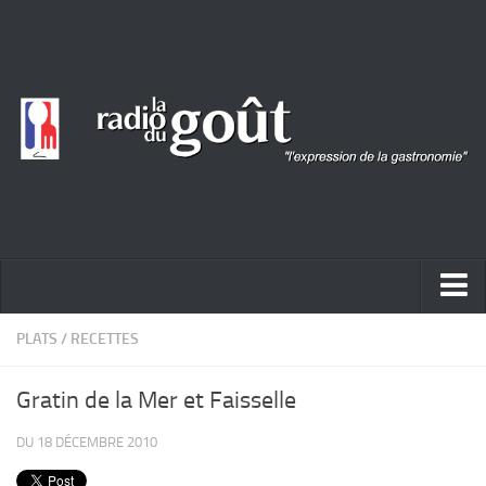
ACTUALITÉ
PLATS
/
RECETTES
REPORTAGES
Gratin de la Mer et Faisselle
PORTRAITS
DU 18 DÉCEMBRE 2010
LIVRES