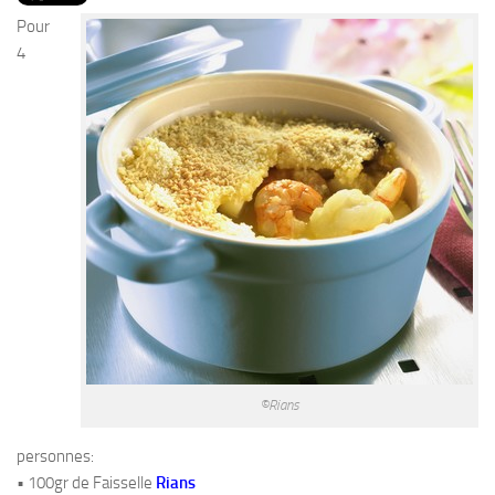
PRODUITS
Pour
RECETTES
4
Entrées
Plats
Desserts
Sauces
©Rians
personnes:
• 100gr de Faisselle
Rians