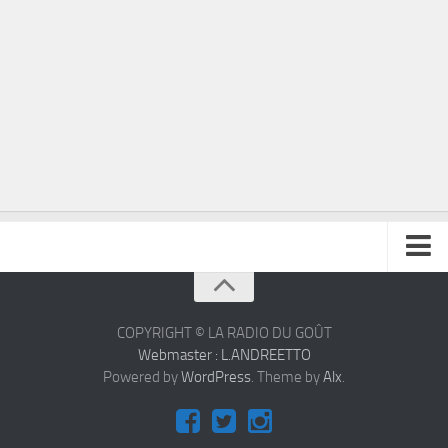
À propos
Contact
COPYRIGHT © LA RADIO DU GOÛT
Webmaster : L.ANDREETTO
Powered by
WordPress
. Theme by
Alx
.