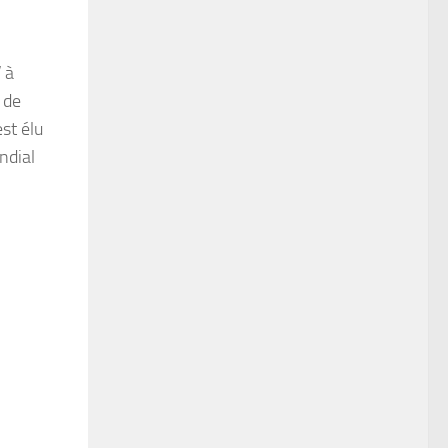
 à
 de
st élu
ndial