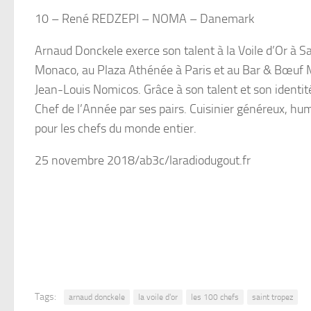
10 – René REDZEPI – NOMA – Danemark
Arnaud Donckele exerce son talent à la Voile d’Or à Sa
Monaco, au Plaza Athénée à Paris et au Bar & Bœuf Mo
Jean-Louis Nomicos. Grâce à son talent et son identité 
Chef de l’Année par ses pairs. Cuisinier généreux, hu
pour les chefs du monde entier.
25 novembre 2018/ab3c/laradiodugout.fr
Tags:
arnaud donckele
la voile d'or
les 100 chefs
saint tropez