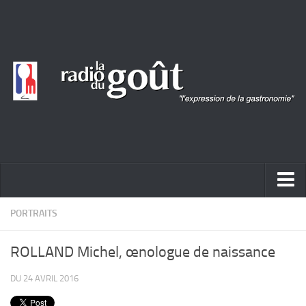
ACTUALITÉ
PORTRAITS
REPORTAGES
ROLLAND Michel, œnologue de naissance
PORTRAITS
DU 24 AVRIL 2016
LIVRES