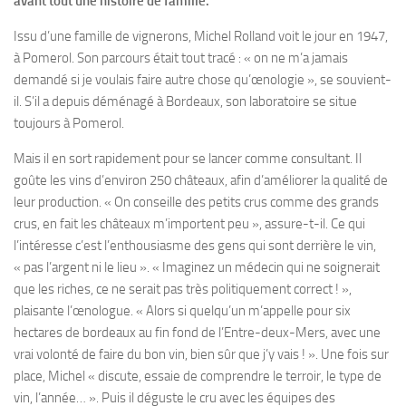
avant tout une histoire de famille.
Issu d’une famille de vignerons, Michel Rolland voit le jour en 1947,
à Pomerol. Son parcours était tout tracé : « on ne m’a jamais
demandé si je voulais faire autre chose qu’œnologie », se souvient-
il. S’il a depuis déménagé à Bordeaux, son laboratoire se situe
toujours à Pomerol.
Mais il en sort rapidement pour se lancer comme consultant. Il
goûte les vins d’environ 250 châteaux, afin d’améliorer la qualité de
leur production. « On conseille des petits crus comme des grands
crus, en fait les châteaux m’importent peu », assure-t-il. Ce qui
l’intéresse c’est l’enthousiasme des gens qui sont derrière le vin,
« pas l’argent ni le lieu ». « Imaginez un médecin qui ne soignerait
que les riches, ce ne serait pas très politiquement correct ! »,
plaisante l’œnologue. « Alors si quelqu’un m’appelle pour six
hectares de bordeaux au fin fond de l’Entre-deux-Mers, avec une
vrai volonté de faire du bon vin, bien sûr que j’y vais ! ». Une fois sur
place, Michel « discute, essaie de comprendre le terroir, le type de
vin, l’année… ». Puis il déguste le cru avec les équipes des