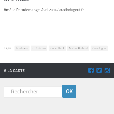
Amélie Petitdemange
. Avril 2016/laradiodugout.fr
Tags:
bordeaux
cité du vin
Consultant
Michel Rolland
Oenologue
A LA CARTE